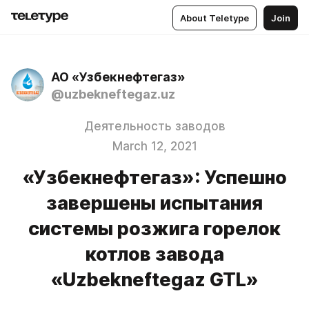
About Teletype
Join
АО «Узбекнефтегаз»
@uzbekneftegaz.uz
Деятельность заводов
March 12, 2021
«Узбекнефтегаз»: Успешно
завершены испытания
системы розжига горелок
котлов завода
«Uzbekneftegaz GTL»