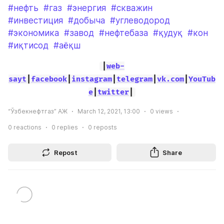
#нефть
#газ
#энергия
#скважин
#инвестиция
#добыча
#углеводород
#экономика
#завод
#нефтебаза
#қудуқ
#кон
#иқтисод
#аёқш
|
web-
sayt
|
facebook
|
instagram
|
telegram
|
vk.com
|
YouTub
e
|
twitter
|
“Ўзбекнефтгаз” АЖ
March 12, 2021, 13:00
0
views
0
reactions
0
replies
0
reposts
Repost
Share