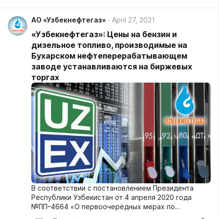
ведении АО «Узбекнефтегаз», осуществляется
поставка автомобильного бензина и дизельного
АО «Узбекнефтегаз»
April 27, 2021
топлива на биржевые торги по стартовым ценам,
«Узбекнефтегаз»: Цены на бензин и
сформированным в зависимости от котировок
нефти Brent на мировых биржах.
дизельное топливо, производимые на
Бухарском нефтеперерабатывающем
заводе устанавливаются на биржевых
торгах
В соответствии с постановлением Президента
Республики Узбекистан от 4 апреля 2020 года
№ПП–4664 «О первоочерёдных мерах по
повышению финансовой устойчивости