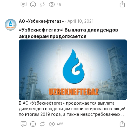
повышению финансовой устойчивости
48
нефтегазовой отрасли» Бухарским
нефтеперерабатывающим заводом, находящимся в
ведении АО «Узбекнефтегаз», осуществляется
АО «Узбекнефтегаз»
April 10, 2021
поставка автомобильного бензина и дизельного
топлива на биржевые торги по стартовым ценам,
«Узбекнефтегаз»: Выплата дивидендов
сформированным в зависимости от котировок
акционерам продолжается
нефти Brent на мировых биржах.
В АО «Узбекнефтегаз» продолжается выплата
дивидендов владельцам привилегированных акций
по итогам 2019 года, а также невостребованных
дивидендов за период до 2019 года.
465