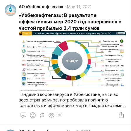
АО «Узбекнефтегаз»
May 11, 2021
«Узбекнефтегаз»: В результате
эффективных мер 2020 год завершился с
чистой прибылью 3,4 трлн сумов
Пандемия коронавируса в Узбекистане, как и во
всех странах мира, потребовала принятию
конкретных и эффективных мер в каждой системе.
В целях эффективной организации работы в этом
130
направлении Президентом нашей страны принят
указ о первоочередных мерах по смягчению
негативного воздействия пандемии коронавируса и