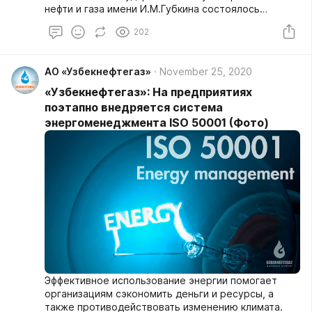
нефти и газа имени И.М.Губкина состоялось
мероприятие с участием студентов, удостоенных
202
стипендии, учрежденной АО «Узбекнефтегаз».
АО «Узбекнефтегаз»
November 25, 2020
«Узбекнефтегаз»: На предприятиях
поэтапно внедряется система
энергоменеджмента ISO 50001 (Фото)
Эффективное использование энергии помогает
организациям сэкономить деньги и ресурсы, а
также противодействовать изменению климата.