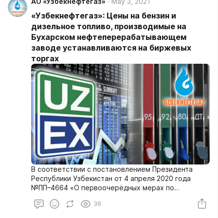
АО «Узбекнефтегаз»
May 3, 2021
глобальных кризисных явлений на отрасли
экономики.
«Узбекнефтегаз»: Цены на бензин и
дизельное топливо, производимые на
Бухарском нефтеперерабатывающем
заводе устанавливаются на биржевых
торгах
В соответствии с постановлением Президента
Республики Узбекистан от 4 апреля 2020 года
№ПП–4664 «О первоочерёдных мерах по
повышению финансовой устойчивости
36
нефтегазовой отрасли» Бухарским
нефтеперерабатывающим заводом, находящимся в