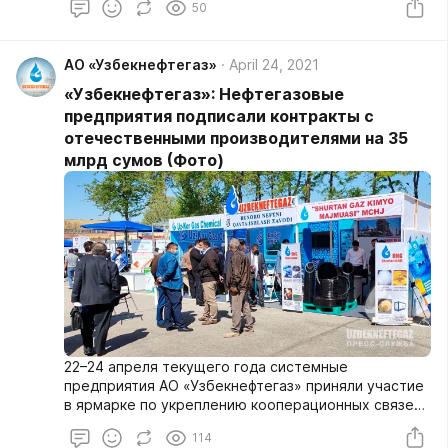
50
нефтегазовой отрасли» Бухарским
нефтеперерабатывающим заводом, находящимся в
ведении АО «Узбекнефтегаз», осуществляется
АО «Узбекнефтегаз»
April 24, 2021
поставка автомобильного бензина и дизельного
топлива на биржевые торги по стартовым ценам,
«Узбекнефтегаз»: Нефтегазовые
сформированным в зависимости от котировок
предприятия подписали контракты с
нефти Brent на мировых биржах.
отечественными производителями на 35
млрд сумов (Фото)
22–24 апреля текущего года системные
предприятия АО «Узбекнефтегаз» приняли участие
в ярмарке по укреплению кооперационных связей
и локализации в горно-металлургической,
114
энергетической, химической и строительной