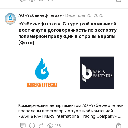
Бухарским нефтеперерабатывающим заводом,
находящимся в ведении АО «Узбекнефтегаз»,
осуществляется поставка автомобильного
АО «Узбекнефтегаз»
December 20, 2020
бензина и дизельного топлива на биржевые торги
по стартовым ценам, сформированным в
«Узбекнефтегаз»: С турецкой компанией
зависимости от котировок нефти Brent на мировых
достигнута договоренность по экспорту
биржах.
полимерной продукции в страны Европы
(Фото)
Коммерческим департаментом АО «Узбекнефтегаз»
проведены переговоры с турецкой компанией
«BARI & PARTNERS International Trading Company» по
экспорту полимерной продукции в страны Европы.
178