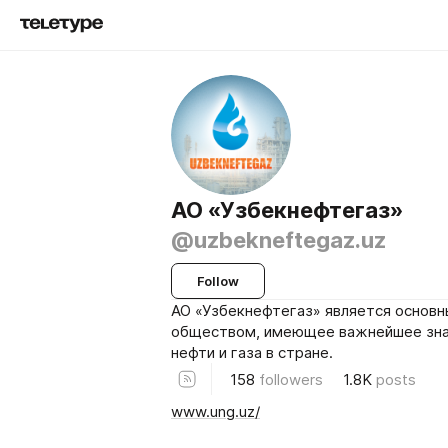
АО «Узбекнефтегаз»
@uzbekneftegaz.uz
Follow
АО «Узбекнефтегаз» является основ
обществом, имеющее важнейшее зна
нефти и газа в стране.
158
followers
1.8K
posts
www.ung.uz/