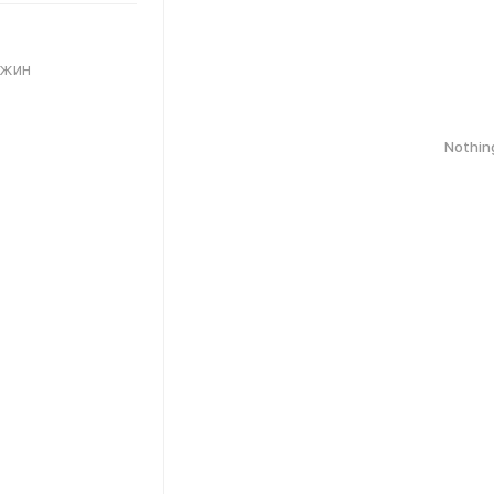
ажин
Nothin